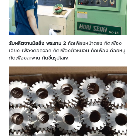
รับผลิตงานมิลลิ่ง พระราม 2
กัดเฟืองหน้าตรง กัดเฟือง
เฉียง-เฟืองดอกจอก กัดเฟืองตัวหนอน กัดเฟืองเดือยหมู
กัดเฟืองสะพาน กัดขึ้นรูปโลหะ