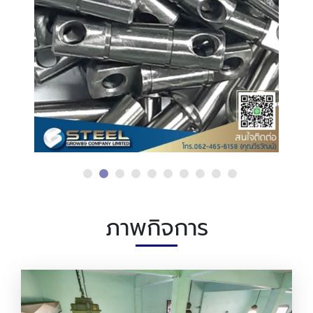
ภาพกิจการ