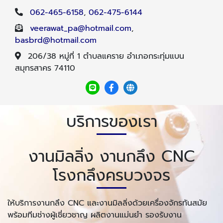
062-465-6158
,
062-475-6144
veerawat_pa@hotmail.com
,
basbrd@hotmail.com
206/38 หมู่ที่ 1 ตำบลแคราย อำเภอกระทุ่มแบน
สมุทรสาคร 74110
บริการของเรา
งานมิลลิ่ง งานกลึง CNC
โรงกลึงครบวงจร
ให้บริการงานกลึง CNC และงานมิลลิ่งด้วยเครื่องจักรทันสมัย
พร้อมทีมช่างผู้เชี่ยวชาญ ผลิตงานแม่นยำ รองรับงาน