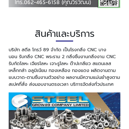
สินค้าและบริการ
บริษัท สตีล โกรว์ 89 จำกัด เป็นโรงกลึง CNC บาง
บอน รับกลึง CNC พระราม 2 กลึงชิ้นงานกลึงงาน CNC
รับกัดโลหะ เจียรโลหะ เจาะรูโลหะ ต๊าปเกลียว สแตนเลส
เหล็กกล้า อลูมิเนียม ทองเหลือง ทองแดง ผลิตงานตาม
แบบวาด-ตามชิ้นงานตัวอย่าง ผลงานมีความแม่นยำสูงตาม
สเปคที่สั่ง ส่งมอบงานตรงเวลา บริการจัดส่งทั่วประเทศ