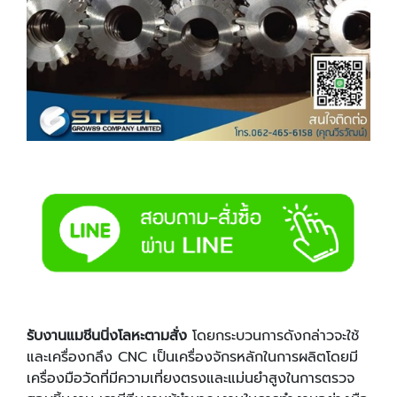
รับงานแมชีนนิ่งโลหะตามสั่ง
โดยกระบวนการดังกล่าวจะใช้
และเครื่องกลึง CNC เป็นเครื่องจักรหลักในการผลิตโดยมี
เครื่องมือวัดที่มีความเที่ยงตรงและแม่นยำสูงในการตรวจ