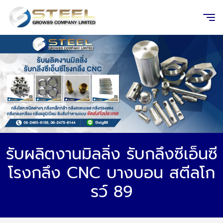
รับผลิตงานมิลลิ่ง รับกลึงซีเอ็นซี
โรงกลึง CNC บางบอน สตีลโก
รว์ 89