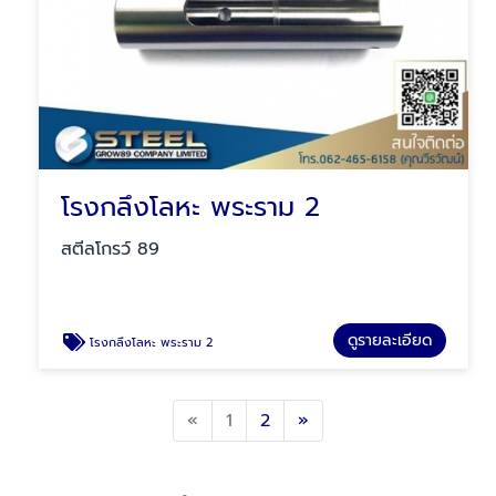
โรงกลึงโลหะ พระราม 2
สตีลโกรว์ 89
ดูรายละเอียด
โรงกลึงโลหะ พระราม 2
Previous
Next
«
1
2
»