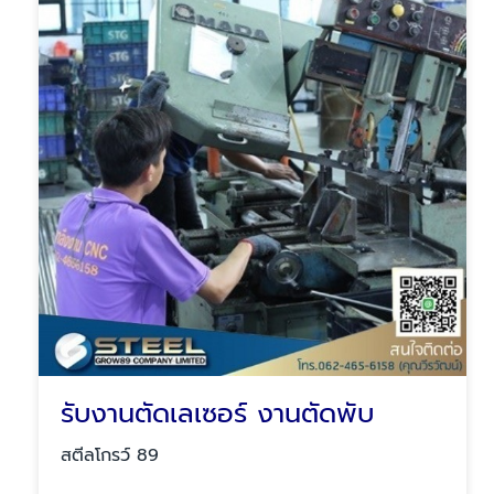
รับงานตัดเลเซอร์ งานตัดพับ
สตีลโกรว์ 89