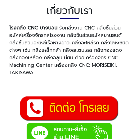
เกี่ยวกับเรา
โรงกลึง CNC บางบอน
รับกลึงงาน CNC กลึงชิ้นส่วน
อะไหล่เครื่องจักรกลโรงงาน กลึงชิ้นส่วนอะไหล่ยานยนต์
กลึงชิ้นส่วนอะไหล่เรือหางยาว-กลึงอะไหล่รถ กลึงโลหะชนิด
ต่างๆ เช่น กลึงเหล็กกล้า กลึงสแตนเลส กลึงทองแดง
กลึงทองเหลือง กลึงอลูมิเนียม ด้วยเครื่องจักร CNC
Machining Center เครื่องกลึง CNC: MORISEIKI,
TAKISAWA