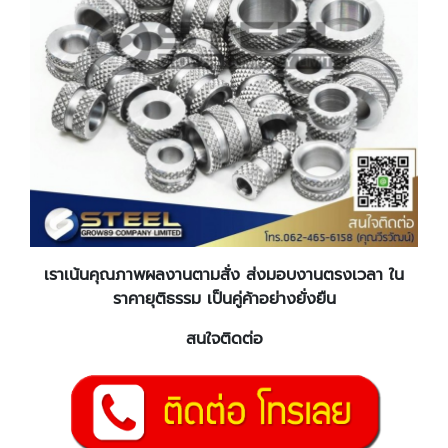
เราเน้นคุณภาพผลงานตามสั่ง ส่งมอบงานตรงเวลา ใน
ราคายุติธรรม เป็นคู่ค้าอย่างยั่งยืน
สนใจติดต่อ