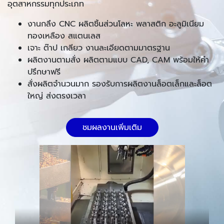
อุตสาหกรรมทุกประเภท
งานกลึง CNC ผลิตชิ้นส่วนโลหะ พลาสติก อะลูมิเนียม
ทองเหลือง สแตนเลส
เจาะ ต๊าป เกลียว งานละเอียดตามมาตรฐาน
ผลิตงานตามสั่ง ผลิตตามแบบ CAD, CAM พร้อมให้คำ
ปรึกษาฟรี
สั่งผลิตจำนวนมาก รองรับการผลิตงานล็อตเล็กและล็อต
ใหญ่ ส่งตรงเวลา
ชมผลงานเพิ่มเติม