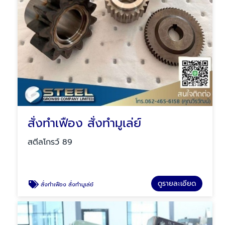
สั่งทำเฟือง สั่งทำมูเล่ย์
สตีลโกรว์ 89
ดูรายละเอียด
สั่งทำเฟือง สั่งทำมูเล่ย์